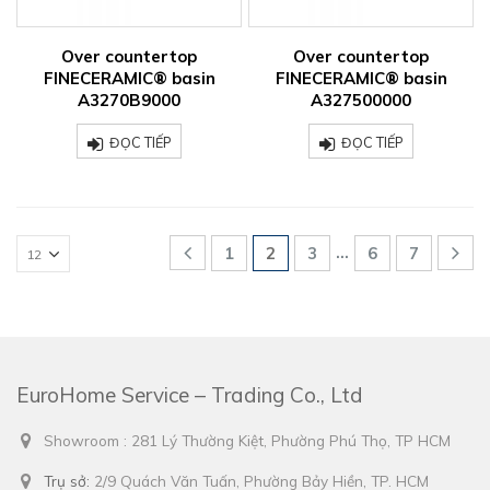
Over countertop
Over countertop
FINECERAMIC® basin
FINECERAMIC® basin
A3270B9000
A327500000
ĐỌC TIẾP
ĐỌC TIẾP
…
1
2
3
6
7
EuroHome Service – Trading Co., Ltd
Showroom : 281 Lý Thường Kiệt, Phường Phú Thọ, TP HCM
Trụ sở:
2/9 Quách Văn Tuấn, Phường Bảy Hiền, TP. HCM