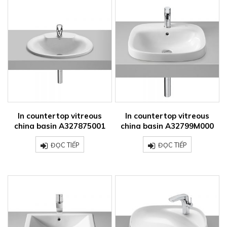
In countertop vitreous
In countertop vitreous
china basin A327875001
china basin A32799M000
ĐỌC TIẾP
ĐỌC TIẾP