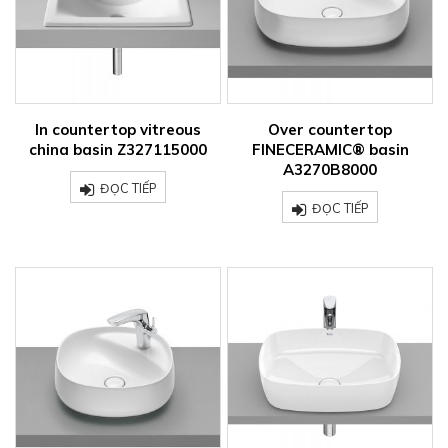
In countertop vitreous
Over countertop
china basin Z327115000
FINECERAMIC® basin
A3270B8000
ĐỌC TIẾP
ĐỌC TIẾP