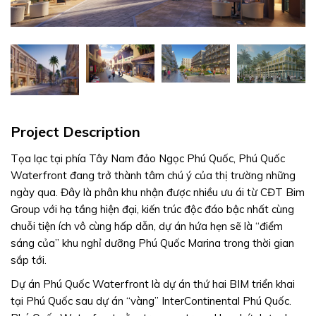
Project Description
Tọa lạc tại phía Tây Nam đảo Ngọc Phú Quốc, Phú Quốc
Waterfront đang trở thành tâm chú ý của thị trường những
ngày qua. Đây là phân khu nhận được nhiều ưu ái từ CĐT Bim
Group với hạ tầng hiện đại, kiến trúc độc đáo bậc nhất cùng
chuỗi tiện ích vô cùng hấp dẫn, dự án hứa hẹn sẽ là “điểm
sáng của” khu nghỉ dưỡng Phú Quốc Marina trong thời gian
sắp tới.
Dự án Phú Quốc Waterfront là dự án thứ hai BIM triển khai
tại Phú Quốc sau dự án “vàng” InterContinental Phú Quốc.