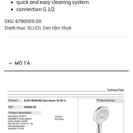
quick and easy cleaning system
connection G 1/2
SKU:
6790005-00
Danh mục:
KLUDI
,
Sen tắm Kludi
MÔ TẢ