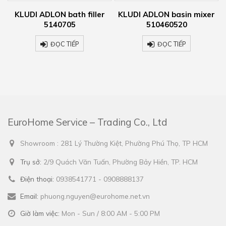
KLUDI ADLON bath filler
KLUDI ADLON basin mixer
KLUD
5140705
510460520
ĐỌC TIẾP
ĐỌC TIẾP
EuroHome Service – Trading Co., Ltd
Showroom : 281 Lý Thường Kiệt, Phường Phú Thọ, TP HCM
Trụ sở:
2/9 Quách Văn Tuấn, Phường Bảy Hiền, TP. HCM
Điện thoại:
0938541771 - 0908888137
Email:
phuong.nguyen@eurohome.net.vn
Giờ làm việc:
Mon - Sun / 8:00 AM - 5:00 PM