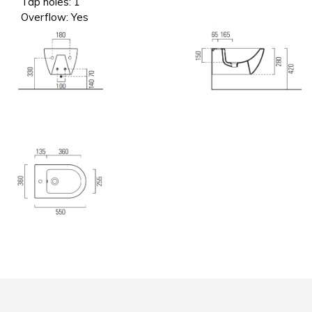
Tap holes:
1
Overflow:
Yes