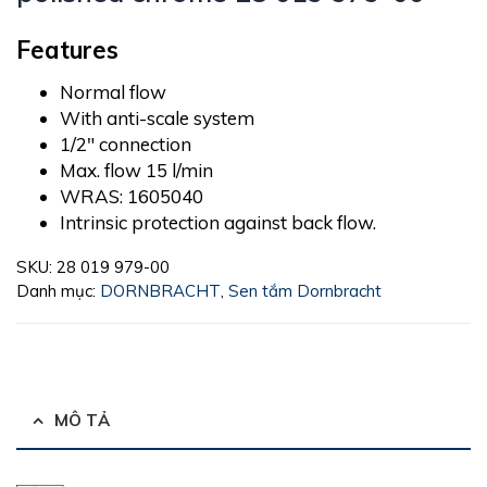
Features
Normal flow
With anti-scale system
1/2″ connection
Max. flow 15 l/min
WRAS: 1605040
Intrinsic protection against back flow.
SKU:
28 019 979-00
Danh mục:
DORNBRACHT
,
Sen tắm Dornbracht
MÔ TẢ