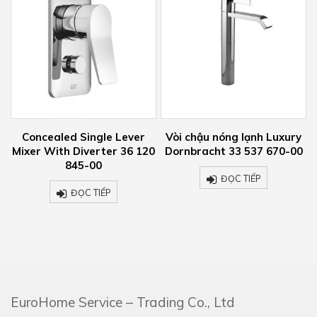
ingle Lever
Vòi chậu nóng lạnh Luxury
Rain shower wi
verter 36 120
Dornbracht 33 537 670-00
fixing – polished
-00
786 710-
ĐỌC TIẾP
 TIẾP
ĐỌC TI
EuroHome Service – Trading Co., Ltd