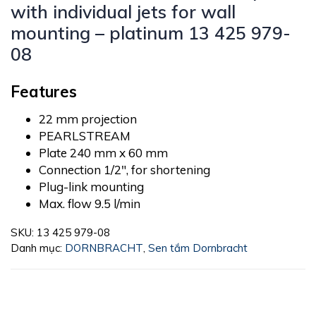
with individual jets for wall
mounting – platinum 13 425 979-
08
Features
22 mm projection
PEARLSTREAM
Plate 240 mm x 60 mm
Connection 1/2″, for shortening
Plug-link mounting
Max. flow 9.5 l/min
SKU:
13 425 979-08
Danh mục:
DORNBRACHT
,
Sen tắm Dornbracht