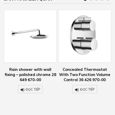
Concealed Thermostat
Vòi chậu nóng lạnh 3 lỗ gắn
8
With Two Function Volume
tường Luxury Dornbracht
Control 36 426 970-00
825
ĐỌC TIẾP
ĐỌC TIẾP