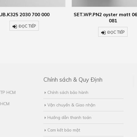
P.PN2 oyster matt 0613 002
AG.Stahlform510Ü 1200 0
081
ĐỌC TIẾP
ĐỌC TIẾP
Chính sách & Quy Định
, TP HCM
Chính sách bảo hành
. HCM
Vận chuyển & Giao nhận
Hướng dẫn thanh toán
Cam kết bảo mật