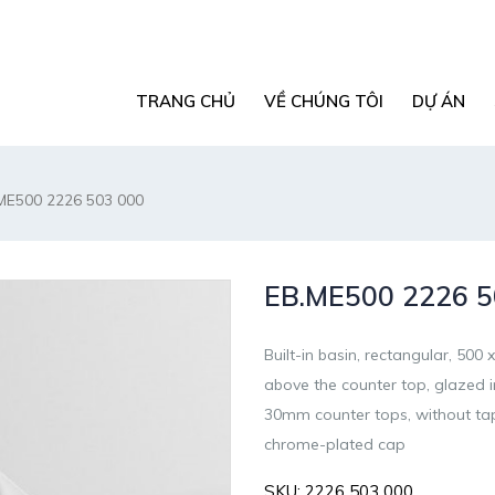
TRANG CHỦ
VỀ CHÚNG TÔI
DỰ ÁN
ME500 2226 503 000
EB.ME500 2226 5
Built-in basin, rectangular, 5
above the counter top, glazed in
30mm counter tops, without tap 
chrome-plated cap
SKU:
2226 503 000