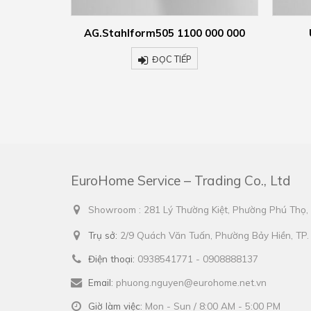
 000 000
UB.K325 2030 700 000
SET.W
ĐỌC TIẾP
EuroHome Service – Trading Co., Ltd
Showroom : 281 Lý Thường Kiệt, Phường Phú Thọ
Trụ sở:
2/9 Quách Văn Tuấn, Phường Bảy Hiền, TP
Điện thoại:
0938541771 - 0908888137
Email:
phuong.nguyen@eurohome.net.vn
Giờ làm việc:
Mon - Sun / 8:00 AM - 5:00 PM