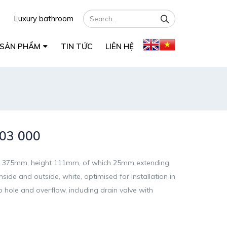
Luxury bathroom
SẢN PHẨM
TIN TỨC
LIÊN HỆ
03 000
00 x 375mm, height 111mm, of which 25mm extending
side and outside, white, optimised for installation in
hole and overflow, including drain valve with