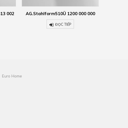
00 000
EB.K450H 2004 100 000
EW
ĐỌC TIẾP
Euro Home