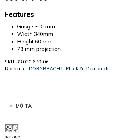
Features
Gauge 300 mm
Width 340mm
Height 60 mm
73 mm projection
SKU:
83 030 670-06
Danh mục:
DORNBRACHT
,
Phụ Kiện Dornbracht
MÔ TẢ