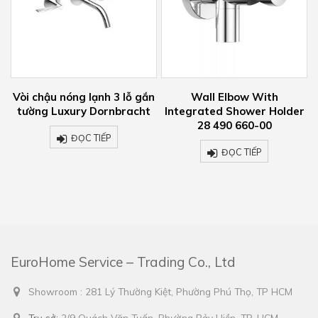
n
Vòi chậu nóng lạnh 3 lỗ gắn
Wall Elbow With
tường Luxury Dornbracht
Integrated Shower Holder
28 490 660-00
ĐỌC TIẾP
ĐỌC TIẾP
EuroHome Service – Trading Co., Ltd
Showroom : 281 Lý Thường Kiệt, Phường Phú Thọ, TP HCM
Trụ sở:
2/9 Quách Văn Tuấn, Phường Bảy Hiền, TP. HCM