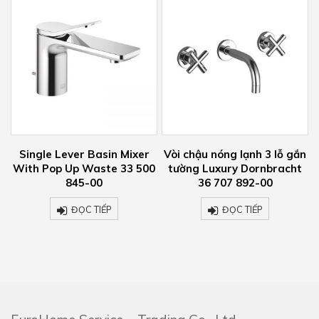
le Lever Basin Mixer
Vòi chậu nóng lạnh 3 lỗ gắn
Just Rain
Pop Up Waste 33 500
tường Luxury Dornbracht
Ceiling 
845-00
36 707 892-00
ĐỌC TIẾP
ĐỌC TIẾP