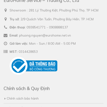
EuroHome Service – Trading Co., Ltd
Showroom : 281 Lý Thường Kiệt, Phường Phú Thọ, TP HCM
Trụ sở:
2/9 Quách Văn Tuấn, Phường Bảy Hiền, TP. HCM
Điện thoại:
0938541771 - 0908888137
Email:
phuong.nguyen@eurohome.net.vn
Giờ làm việc:
Mon - Sun / 8:00 AM - 5:00 PM
MST:
0314428653
Chính sách & Quy Định
Chính sách bảo hành