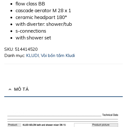
flow class BB
cascade aerator M 28 x 1
ceramic headpart 180°
with diverter: shower/tub
s-connections
with shower set
SKU:
514414520
Danh mục:
KLUDI
,
Vòi bồn tắm Kludi
MÔ TẢ