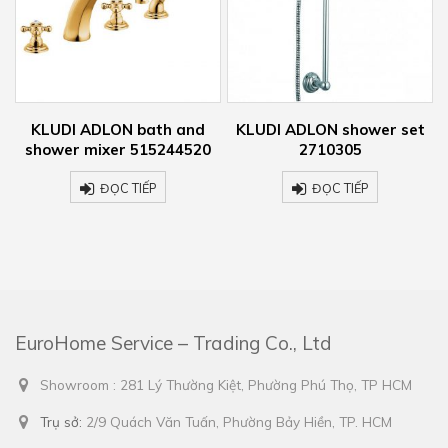
DLON bath and
KLUDI ADLON shower set
KLUDI ADLON
ixer 515244520
2710305
271
ĐỌC TIẾP
ĐỌC TIẾP
ĐỌ
EuroHome Service – Trading Co., Ltd
Showroom : 281 Lý Thường Kiệt, Phường Phú Thọ, TP HCM
Trụ sở:
2/9 Quách Văn Tuấn, Phường Bảy Hiền, TP. HCM