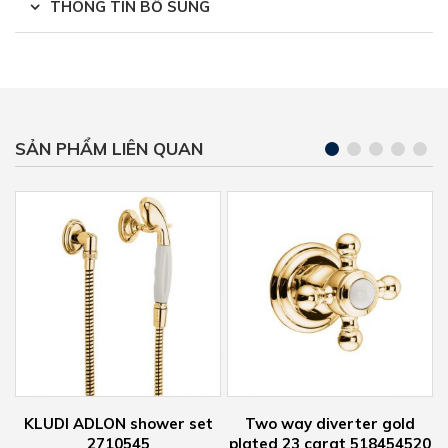
THÔNG TIN BỔ SUNG
SẢN PHẨM LIÊN QUAN
LUDI ADLON shower set
Two way diverter gold
KLU
2710545
plated 23 carat 518454520