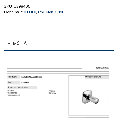
SKU:
5398405
Danh mục:
KLUDI
,
Phụ kiện Kludi
MÔ TẢ