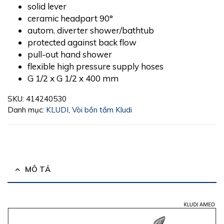
solid lever
ceramic headpart 90°
autom. diverter shower/bathtub
protected against back flow
pull-out hand shower
flexible high pressure supply hoses
G 1/2 x G 1/2 x 400 mm
SKU:
414240530
Danh mục:
KLUDI
,
Vòi bồn tắm Kludi
MÔ TẢ