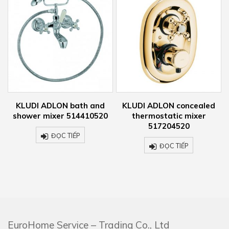
r
KLUDI ADLON bath and
KLUDI ADLON concealed
shower mixer 514410520
thermostatic mixer
517204520
ĐỌC TIẾP
ĐỌC TIẾP
EuroHome Service – Trading Co., Ltd