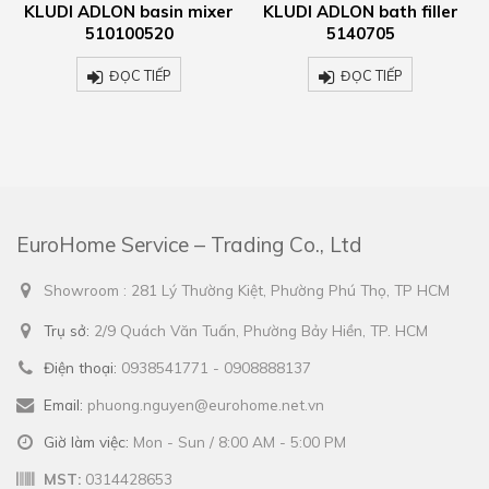
KLUDI ADLON basin mixer
KLUDI ADLON bath filler
510100520
5140705
ĐỌC TIẾP
ĐỌC TIẾP
EuroHome Service – Trading Co., Ltd
Showroom : 281 Lý Thường Kiệt, Phường Phú Thọ, TP HCM
Trụ sở:
2/9 Quách Văn Tuấn, Phường Bảy Hiền, TP. HCM
Điện thoại:
0938541771 - 0908888137
Email:
phuong.nguyen@eurohome.net.vn
Giờ làm việc:
Mon - Sun / 8:00 AM - 5:00 PM
MST:
0314428653