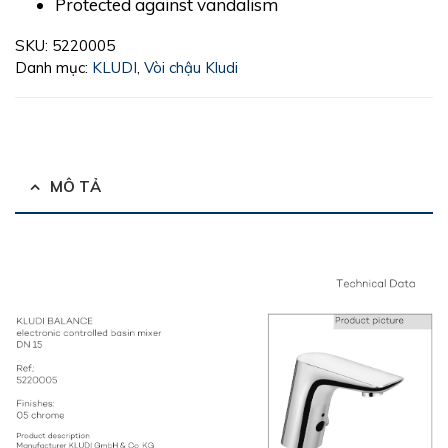
Protected against vandalism
SKU:
5220005
Danh mục:
KLUDI
,
Vòi chậu Kludi
MÔ TẢ