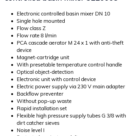
Electronic controlled basin mixer DN 10
Single hole mounted
Flow class Z
Flow rate 8 l/min
PCA cascade aerator M 24 x 1 with anti-theft
device
Magnet-cartridge unit
With presetable temperature control handle
Optical object-detection
Electronic unit with control device
Electric power supply via 230 V main adapter
Backflow preventer
Without pop-up waste
Rapid installation set
Flexible high pressure supply tubes G 3/8 with
dirt catcher sieves
Noise level I