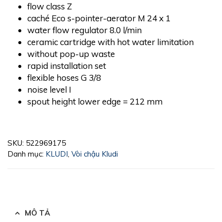
flow class Z
caché Eco s-pointer-aerator M 24 x 1
water flow regulator 8.0 l/min
ceramic cartridge with hot water limitation
without pop-up waste
rapid installation set
flexible hoses G 3/8
noise level I
spout height lower edge = 212 mm
SKU:
522969175
Danh mục:
KLUDI
,
Vòi chậu Kludi
MÔ TẢ