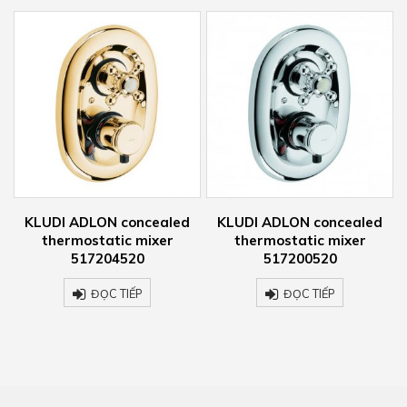
KLUDI ADLON concealed
KLUDI AMBA single lever
thermostatic mixer
bath- and shower mixer
517200520
535900575
ĐỌC TIẾP
ĐỌC TIẾP