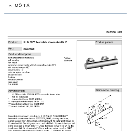
MÔ TẢ