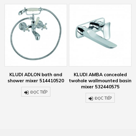
t
KLUDI ADLON bath and
KLUDI AMBA concealed
shower mixer 514410520
twohole wallmounted basin
mixer 532440575
ĐỌC TIẾP
ĐỌC TIẾP