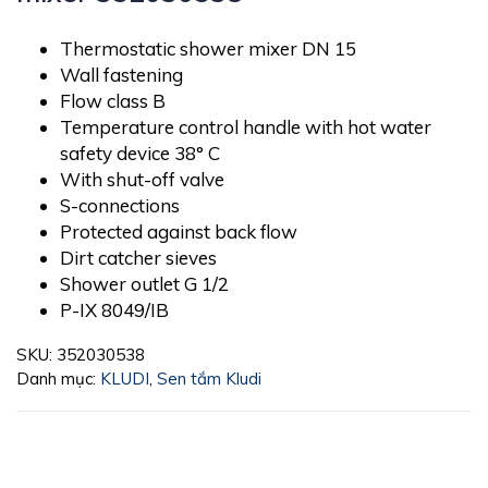
Thermostatic shower mixer DN 15
Wall fastening
Flow class B
Temperature control handle with hot water
safety device 38° C
With shut-off valve
S-connections
Protected against back flow
Dirt catcher sieves
Shower outlet G 1/2
P-IX 8049/IB
SKU:
352030538
Danh mục:
KLUDI
,
Sen tắm Kludi