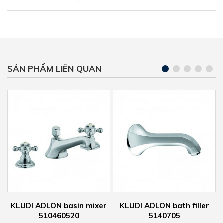
SẢN PHẨM LIÊN QUAN
r
KLUDI ADLON bath filler
KLUDI ADLON basin mixer
5140705
510434520