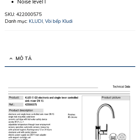
Noise level I
SKU:
422000575
Danh mục:
KLUDI
,
Vòi bếp Kludi
MÔ TẢ