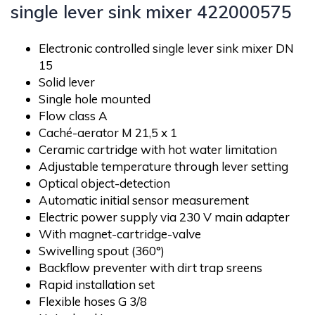
single lever sink mixer 422000575
Electronic controlled single lever sink mixer DN
15
Solid lever
Single hole mounted
Flow class A
Caché-aerator M 21,5 x 1
Ceramic cartridge with hot water limitation
Adjustable temperature through lever setting
Optical object-detection
Automatic initial sensor measurement
Electric power supply via 230 V main adapter
With magnet-cartridge-valve
Swivelling spout (360°)
Backflow preventer with dirt trap sreens
Rapid installation set
Flexible hoses G 3/8