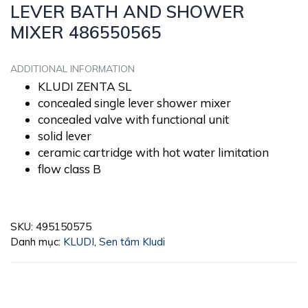
LEVER BATH AND SHOWER
MIXER 486550565
ADDITIONAL INFORMATION
KLUDI ZENTA SL
concealed single lever shower mixer
concealed valve with functional unit
solid lever
ceramic cartridge with hot water limitation
flow class B
SKU:
495150575
Danh mục:
KLUDI
,
Sen tắm Kludi