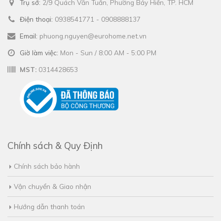
Trụ sở:
2/9 Quách Văn Tuấn, Phường Bảy Hiền, TP. HCM
Điện thoại:
0938541771 - 0908888137
Email:
phuong.nguyen@eurohome.net.vn
Giờ làm việc:
Mon - Sun / 8:00 AM - 5:00 PM
MST:
0314428653
Chính sách & Quy Định
Chính sách bảo hành
Vận chuyển & Giao nhận
Hướng dẫn thanh toán