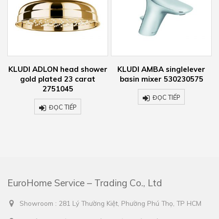
LON head shower
KLUDI AMBA singlelever
KLUDI ADLON
lated 23 carat
basin mixer 530230575
gold plate
2751045
275
ĐỌC TIẾP
ĐỌC TIẾP
ĐỌ
EuroHome Service – Trading Co., Ltd
Showroom : 281 Lý Thường Kiệt, Phường Phú Thọ, TP HCM