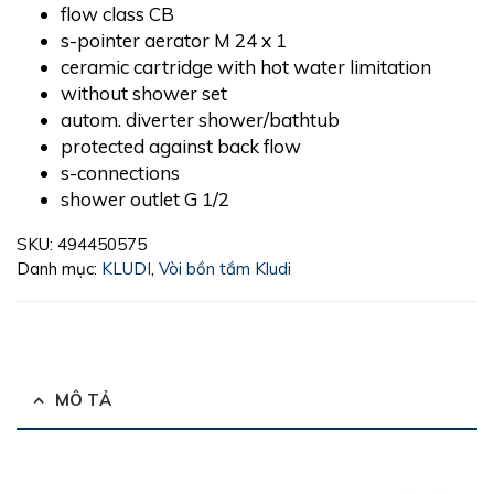
flow class CB
s-pointer aerator M 24 x 1
ceramic cartridge with hot water limitation
without shower set
autom. diverter shower/bathtub
protected against back flow
s-connections
shower outlet G 1/2
SKU:
494450575
Danh mục:
KLUDI
,
Vòi bồn tắm Kludi
MÔ TẢ