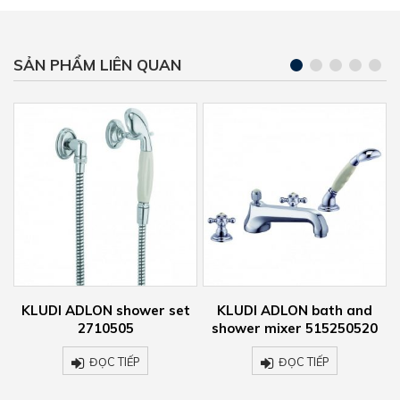
SẢN PHẨM LIÊN QUAN
LON shower set
KLUDI ADLON bath and
KLUDI ADLON
2710505
shower mixer 515250520
275
ĐỌC TIẾP
ĐỌC TIẾP
ĐỌ