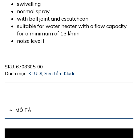
swivelling
normal spray
with ball joint and escutcheon
suitable for water heater with a flow capacity
for a minimum of 13 l/min
noise level I
SKU:
6708305-00
Danh mục:
KLUDI
,
Sen tắm Kludi
MÔ TẢ