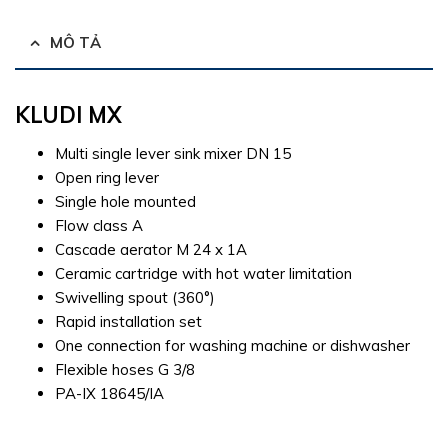
MÔ TẢ
KLUDI MX
Multi single lever sink mixer DN 15
Open ring lever
Single hole mounted
Flow class A
Cascade aerator M 24 x 1A
Ceramic cartridge with hot water limitation
Swivelling spout (360°)
Rapid installation set
One connection for washing machine or dishwasher
Flexible hoses G 3/8
PA-IX 18645/IA