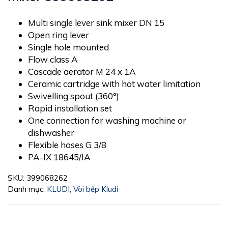
Multi single lever sink mixer DN 15
Open ring lever
Single hole mounted
Flow class A
Cascade aerator M 24 x 1A
Ceramic cartridge with hot water limitation
Swivelling spout (360°)
Rapid installation set
One connection for washing machine or
dishwasher
Flexible hoses G 3/8
PA-IX 18645/IA
SKU:
399068262
Danh mục:
KLUDI
,
Vòi bếp Kludi