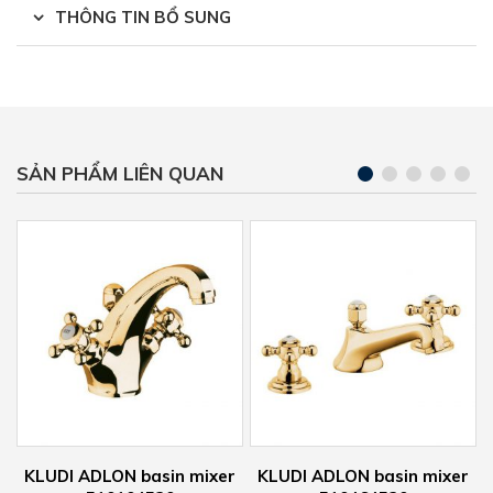
THÔNG TIN BỔ SUNG
SẢN PHẨM LIÊN QUAN
LON basin mixer
KLUDI ADLON basin mixer
two way 