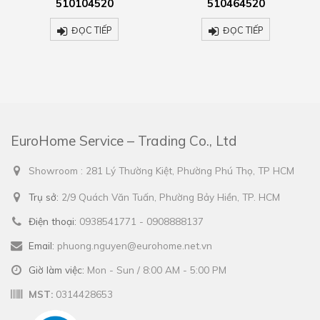
10104520
510464520
5184
ĐỌC TIẾP
ĐỌC TIẾP
ĐỌ
EuroHome Service – Trading Co., Ltd
Showroom : 281 Lý Thường Kiệt, Phường Phú Thọ, TP HCM
Trụ sở:
2/9 Quách Văn Tuấn, Phường Bảy Hiền, TP. HCM
Điện thoại:
0938541771 - 0908888137
Email:
phuong.nguyen@eurohome.net.vn
Giờ làm việc:
Mon - Sun / 8:00 AM - 5:00 PM
MST:
0314428653