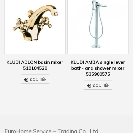
ixer
KLUDI AMBA single lever
KLUDI ADLON basin mixe
bath- and shower mixer
510460520
535900575
ĐỌC TIẾP
ĐỌC TIẾP
EuroHome Service – Trading Co., Ltd