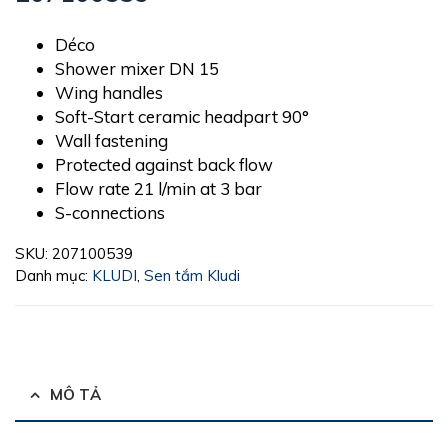
Déco
Shower mixer DN 15
Wing handles
Soft-Start ceramic headpart 90°
Wall fastening
Protected against back flow
Flow rate 21 l/min at 3 bar
S-connections
SKU:
207100539
Danh mục:
KLUDI
,
Sen tắm Kludi
MÔ TẢ