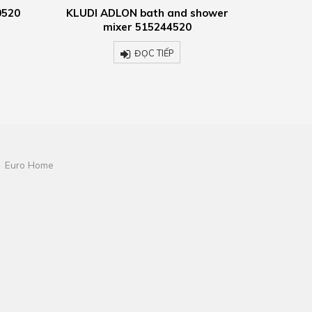
hower
KLUDI ADLON bath and shower
KLUDI A
mixer 515250520
plat
ĐỌC TIẾP
Euro Home