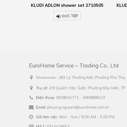
t 2710505
KLUDI ADLON bath and shower
two
mixer 515254520
ĐỌC TIẾP
EuroHome Service – Trading Co., Ltd
Showroom : 281 Lý Thường Kiệt, Phường Phú Thọ
Trụ sở:
2/9 Quách Văn Tuấn, Phường Bảy Hiền, TP
Điện thoại:
0938541771 - 0908888137
Email:
phuong.nguyen@eurohome.net.vn
Giờ làm việc:
Mon - Sun / 8:00 AM - 5:00 PM
MST:
0314428653