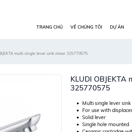
TRANG CHỦ
VỀ CHÚNG TÔI
DỰ ÁN
JEKTA multi single lever sink mixer 325770575
KLUDI OBJEKTA mul
325770575
Multi single lever sin
For use with displac
Solid lever
Single hole mounted
Ceramic cartridge wit