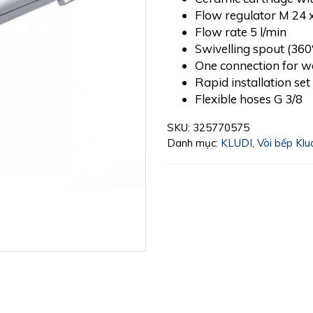
Flow regulator M 24 
Flow rate 5 l/min
Swivelling spout (360
One connection for 
Rapid installation set
Flexible hoses G 3/8
SKU:
325770575
Danh mục:
KLUDI
,
Vòi bếp Klu