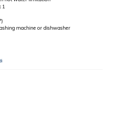
x 1
°)
washing machine or dishwasher
di