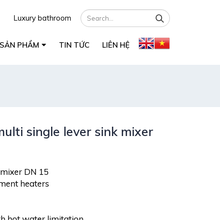
Luxury bathroom
SẢN PHẨM
TIN TỨC
LIÊN HỆ
ti single lever sink mixer
k mixer DN 15
ement heaters
h hot water limitation