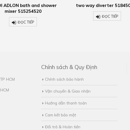
 way diverter 518450520
KLUDI ADLON bath and s
mixer 515244520
ĐỌC TIẾP
ĐỌC TIẾP
Chính sách & Quy Định
, TP HCM
Chính sách bảo hành
. HCM
Vận chuyển & Giao nhận
Hướng dẫn thanh toán
Cam kết bảo mật
Đổi trả & Hoàn tiền