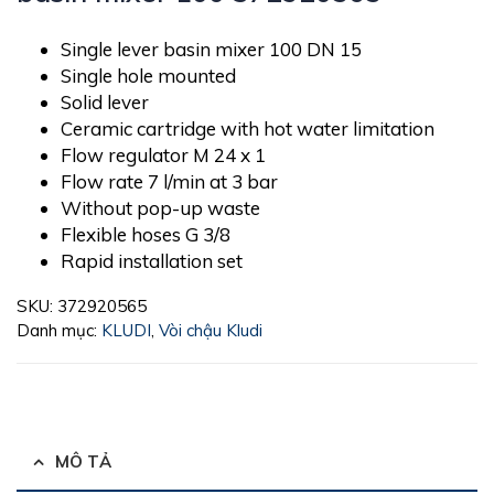
Single lever basin mixer 100 DN 15
Single hole mounted
Solid lever
Ceramic cartridge with hot water limitation
Flow regulator M 24 x 1
Flow rate 7 l/min at 3 bar
Without pop-up waste
Flexible hoses G 3/8
Rapid installation set
SKU:
372920565
Danh mục:
KLUDI
,
Vòi chậu Kludi
MÔ TẢ