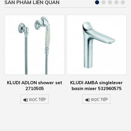
SẢN PHẨM LIÊN QUAN
t
KLUDI AMBA singlelever
KLUDI ADLON shower arm
basin mixer 532960575
2751405
ĐỌC TIẾP
ĐỌC TIẾP