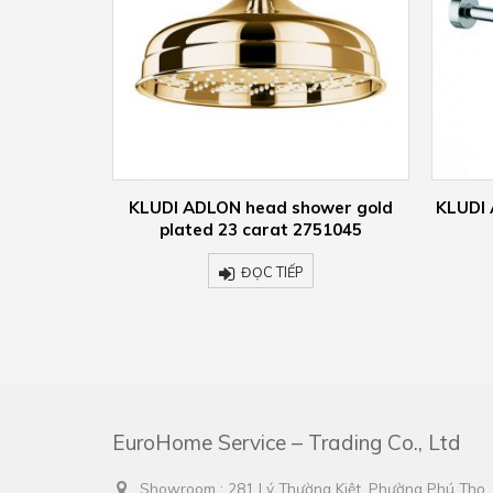
wer gold
KLUDI ADLON shower arm 2751405
KLUDI
51045
ĐỌC TIẾP
EuroHome Service – Trading Co., Ltd
Showroom : 281 Lý Thường Kiệt, Phường Phú Thọ