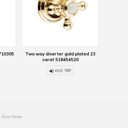
ted 23
KLUDI ADLON bath and shower
KLUDI A
mixer 514410520
m
ĐỌC TIẾP
Euro Home