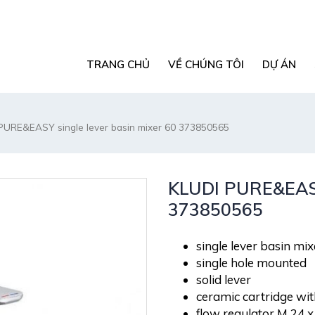
TRANG CHỦ
VỀ CHÚNG TÔI
DỰ ÁN
PURE&EASY single lever basin mixer 60 373850565
KLUDI PURE&EASY 
373850565
single lever basin mi
single hole mounted
solid lever
ceramic cartridge wit
flow regulator M 24 x