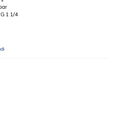
 bar
 G 1 1/4
udi