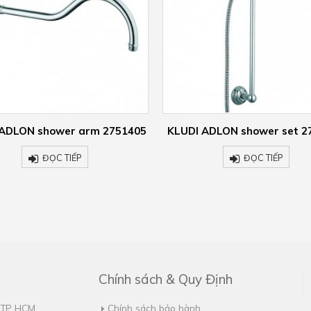
 ADLON shower set 2710305
Two way diverter gold pla
carat 518454520
ĐỌC TIẾP
ĐỌC TIẾP
Chính sách & Quy Định
, TP HCM
Chính sách bảo hành