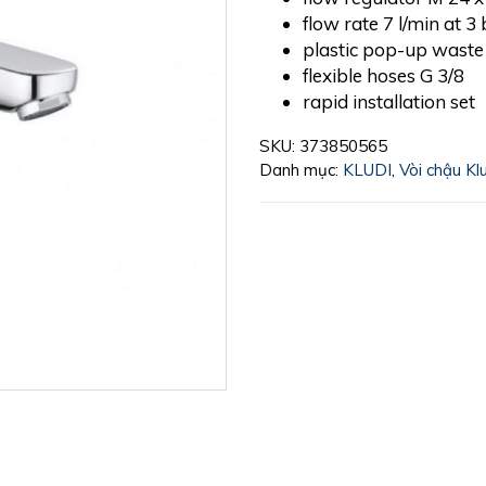
flow rate 7 l/min at 3
plastic pop-up waste
flexible hoses G 3/8
rapid installation set
SKU:
373850565
Danh mục:
KLUDI
,
Vòi chậu Kl