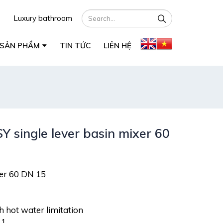
Luxury bathroom
SẢN PHẨM
TIN TỨC
LIÊN HỆ
single lever basin mixer 60
xer 60 DN 15
h hot water limitation
 1