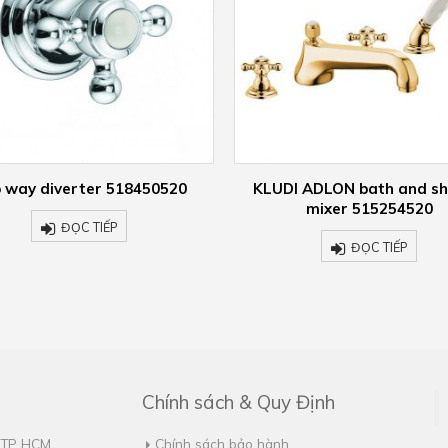
I ADLON bath and shower
KLUDI ADLON basin mi
mixer 515254520
510430520
ĐỌC TIẾP
ĐỌC TIẾP
Chính sách & Quy Định
, TP HCM
Chính sách bảo hành