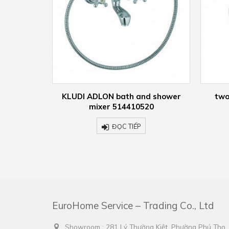
d shower
two way diverter 518450520
KLUD
20
ĐỌC TIẾP
EuroHome Service – Trading Co., Ltd
Showroom : 281 Lý Thường Kiệt, Phường Phú Thọ