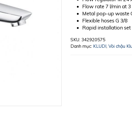
Flow rate 7 l/min at 3
Metal pop-up waste G
Flexible hoses G 3/8
Rapid installation set
SKU:
342920575
Danh mục:
KLUDI
,
Vòi chậu Kl