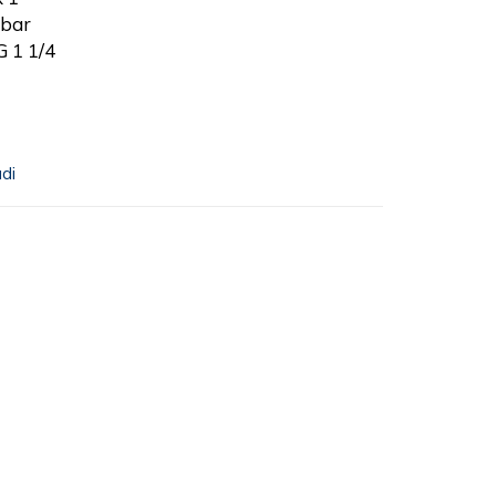
 bar
 1 1/4
udi