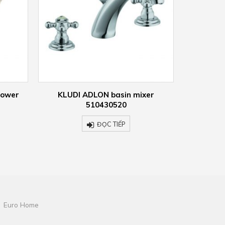
xer
KLUDI ADLON shower set 2710305
KLUDI
ĐỌC TIẾP
Euro Home