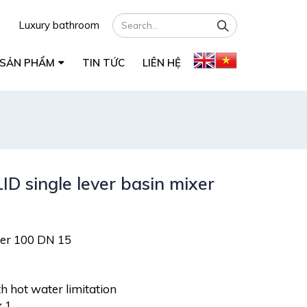
Luxury bathroom
SẢN PHẨM
TIN TỨC
LIÊN HỆ
 single lever basin mixer
xer 100 DN 15
h hot water limitation
x 1