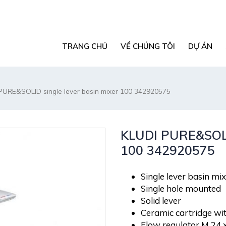
TRANG CHỦ
VỀ CHÚNG TÔI
DỰ ÁN
PURE&SOLID single lever basin mixer 100 342920575
KLUDI PURE&SOLID
100 342920575
Single lever basin mi
Single hole mounted
Solid lever
Ceramic cartridge wit
Flow regulator M 24 