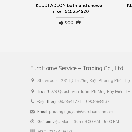
d shower
KLUDI ADLON basin mixer
KLUDI
20
510434520
ĐỌC TIẾP
EuroHome Service – Trading Co., Ltd
Showroom : 281 Lý Thường Kiệt, Phường Phú Thọ
Trụ sở:
2/9 Quách Văn Tuấn, Phường Bảy Hiền, TP
Điện thoại:
0938541771 - 0908888137
Email:
phuong.nguyen@eurohome.net.vn
Giờ làm việc:
Mon - Sun / 8:00 AM - 5:00 PM
MST:
0314428653