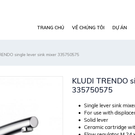
TRANG CHỦ
VỀ CHÚNG TÔI
DỰ ÁN
RENDO single lever sink mixer 335750575
KLUDI TRENDO sin
335750575
Single lever sink mix
For use with displac
Solid lever
Ceramic cartridge wit
Flow regulator M 24 