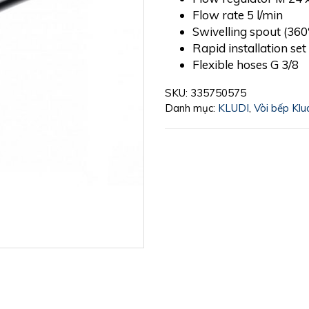
Flow rate 5 l/min
Swivelling spout (360
Rapid installation set
Flexible hoses G 3/8
SKU:
335750575
Danh mục:
KLUDI
,
Vòi bếp Klu