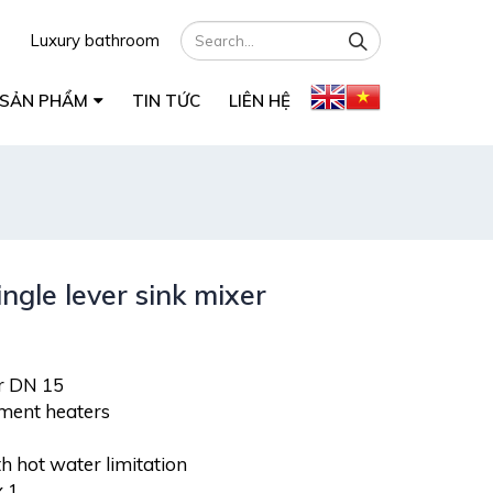
Luxury bathroom
SẢN PHẨM
TIN TỨC
LIÊN HỆ
gle lever sink mixer
er DN 15
ement heaters
h hot water limitation
x 1