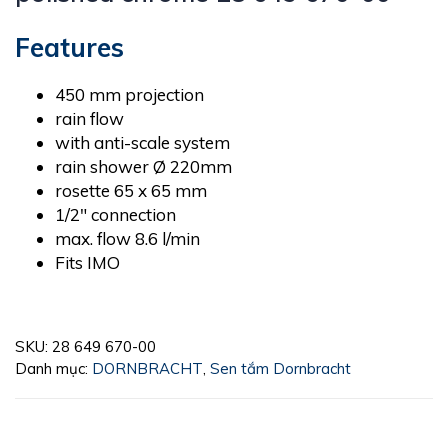
Features
450 mm projection
rain flow
with anti-scale system
rain shower Ø 220mm
rosette 65 x 65 mm
1/2″ connection
max. flow 8.6 l/min
Fits IMO
SKU:
28 649 670-00
Danh mục:
DORNBRACHT
,
Sen tắm Dornbracht