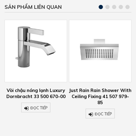
SẢN PHẨM LIÊN QUAN
y
Just Rain Rain Shower With
Single Lever Bath Mixer
0
Ceiling Fixing 41 507 979-
With Stand Pipe For Free
85
Standing Assembly With
Hand Shower Set 25 863
ĐỌC TIẾP
705-00
ĐỌC TIẾP