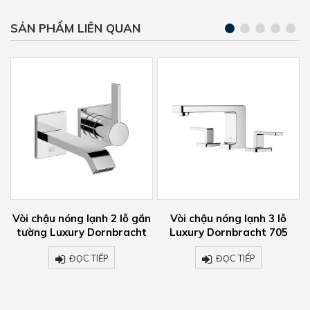
SẢN PHẨM LIÊN QUAN
ắn
Vòi chậu nóng lạnh 3 lỗ
Concealed Thermostat
t
Luxury Dornbracht 705
With Two Function Volume
Control 36 426 970-00
ĐỌC TIẾP
ĐỌC TIẾP