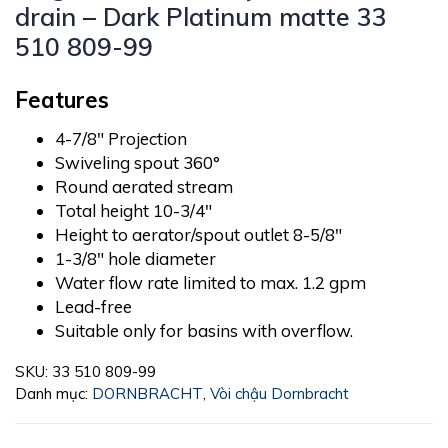
drain – Dark Platinum matte 33
510 809-99
Features
4-7/8″ Projection
Swiveling spout 360°
Round aerated stream
Total height 10-3/4″
Height to aerator/spout outlet 8-5/8″
1-3/8″ hole diameter
Water flow rate limited to max. 1.2 gpm
Lead-free
Suitable only for basins with overflow.
SKU:
33 510 809-99
Danh mục:
DORNBRACHT
,
Vòi chậu Dornbracht