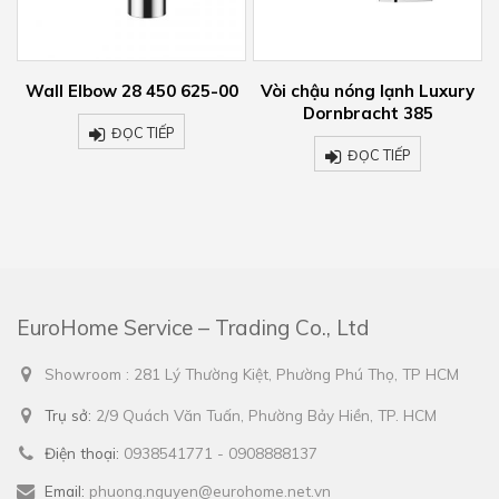
all Elbow 28 450 625-00
Vòi chậu nóng lạnh Luxury
Ra
Dornbracht 385
fixin
ĐỌC TIẾP
ĐỌC TIẾP
EuroHome Service – Trading Co., Ltd
Showroom : 281 Lý Thường Kiệt, Phường Phú Thọ, TP HCM
Trụ sở:
2/9 Quách Văn Tuấn, Phường Bảy Hiền, TP. HCM
Điện thoại:
0938541771 - 0908888137
Email:
phuong.nguyen@eurohome.net.vn