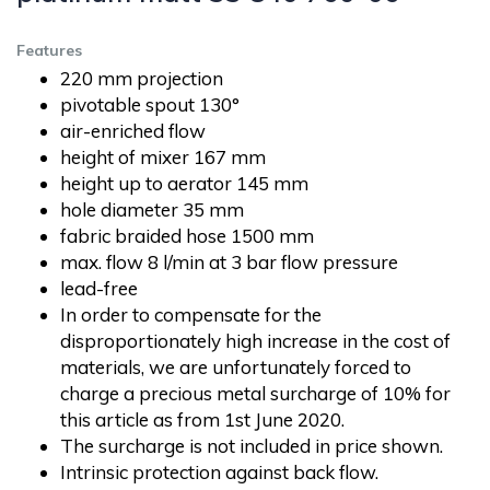
Features
220 mm projection
pivotable spout 130°
air-enriched flow
height of mixer 167 mm
height up to aerator 145 mm
hole diameter 35 mm
fabric braided hose 1500 mm
max. flow 8 l/min at 3 bar flow pressure
lead-free
In order to compensate for the
disproportionately high increase in the cost of
materials, we are unfortunately forced to
charge a precious metal surcharge of 10% for
this article as from 1st June 2020.
The surcharge is not included in price shown.
Intrinsic protection against back flow.