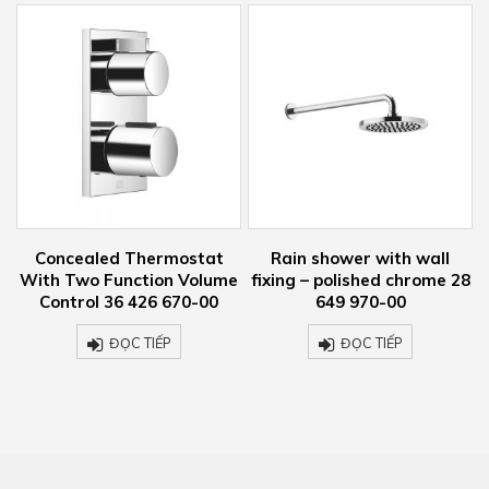
Rain shower with wall
Three-hole basin mixer
e
fixing – polished chrome 28
with pop-up waste –
649 970-00
polished chrome 20713670
00
ĐỌC TIẾP
ĐỌC TIẾP