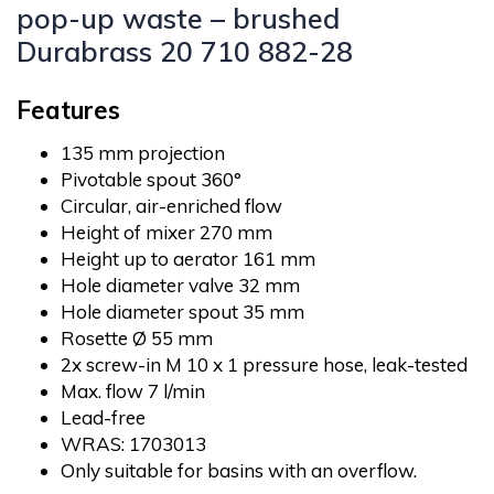
pop-up waste – brushed
Durabrass 20 710 882-28
Features
135 mm projection
Pivotable spout 360°
Circular, air-enriched flow
Height of mixer 270 mm
Height up to aerator 161 mm
Hole diameter valve 32 mm
Hole diameter spout 35 mm
Rosette Ø 55 mm
2x screw-in M 10 x 1 pressure hose, leak-tested
Max. flow 7 l/min
Lead-free
WRAS: 1703013
Only suitable for basins with an overflow.