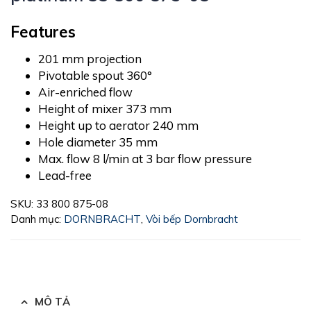
Features
201 mm projection
Pivotable spout 360°
Air-enriched flow
Height of mixer 373 mm
Height up to aerator 240 mm
Hole diameter 35 mm
Max. flow 8 l/min at 3 bar flow pressure
Lead-free
SKU:
33 800 875-08
Danh mục:
DORNBRACHT
,
Vòi bếp Dornbracht
MÔ TẢ