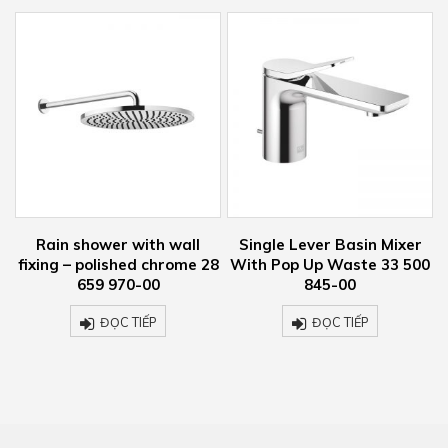
y
Rain shower with wall
Single Lever Basin Mixer
0
fixing – polished chrome 28
With Pop Up Waste 33 500
659 970-00
845-00
ĐỌC TIẾP
ĐỌC TIẾP