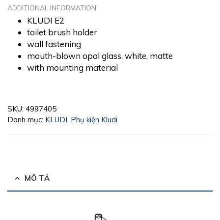
ADDITIONAL INFORMATION
KLUDI E2
toilet brush holder
wall fastening
mouth-blown opal glass, white, matte
with mounting material
SKU:
4997405
Danh mục:
KLUDI
,
Phụ kiện Kludi
MÔ TẢ