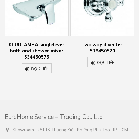
KLUDI AMBA singlelever
two way diverter
bath and shower mixer
518450520
534450575
ĐỌC TIẾP
ĐỌC TIẾP
EuroHome Service – Trading Co., Ltd
Showroom : 281 Lý Thường Kiệt, Phường Phú Thọ, TP HCM