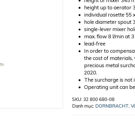
height of mixer 345
height up to aerator
individual rosette 55
hole diameter spout
single-lever mixer h
max. flow 8 l/min at 
lead-free
In order to compensat
the cost of materials
precious metal surcha
2020.
The surcharge is not 
Operating unit can be 
SKU:
32 800 680-08
Danh mục:
DORNBRACHT
,
V