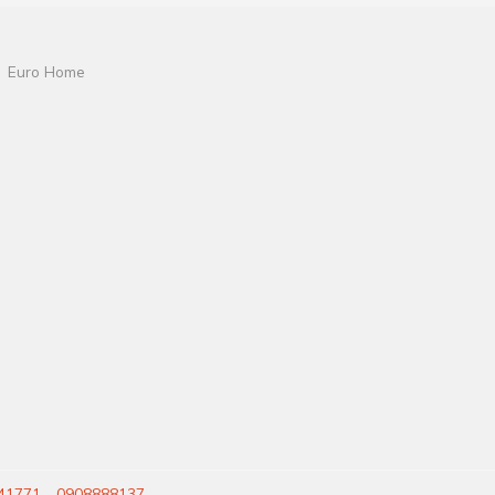
Euro Home
41771
-
0908888137