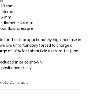
 mm
 319 mm
 x 55 mm
 35 mm
ole diameter 44 mm
3 bar flow pressure
e for the disproportionately high increase in
, we are unfortunately forced to charge a
rge of 10% for this article as from 1st June
included in price shown.
positioned freely.
òi bếp Dornbracht