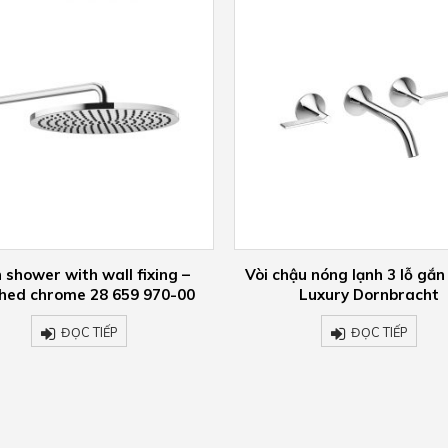
hậu nóng lạnh 3 lỗ gắn tường
Concealed Thermostat W
Luxury Dornbracht
Function Volume Control 
670-00
ĐỌC TIẾP
ĐỌC TIẾP