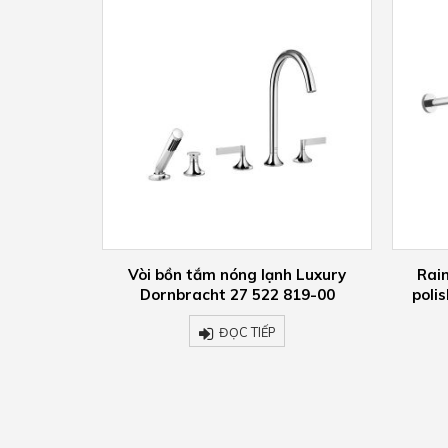
nh Luxury
Rain shower with wall fixing –
Vòi c
 819-00
polished chrome 28 659 970-00
ĐỌC TIẾP