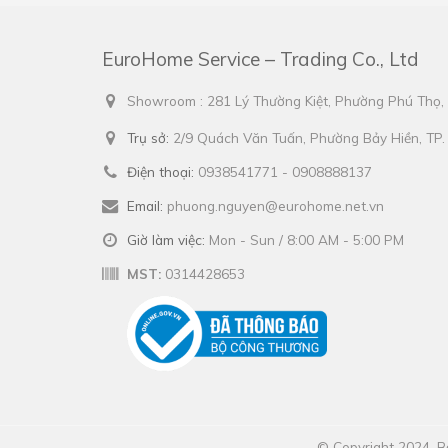
EuroHome Service – Trading Co., Ltd
Showroom : 281 Lý Thường Kiệt, Phường Phú Thọ
Trụ sở:
2/9 Quách Văn Tuấn, Phường Bảy Hiền, TP
Điện thoại:
0938541771 - 0908888137
Email:
phuong.nguyen@eurohome.net.vn
Giờ làm việc:
Mon - Sun / 8:00 AM - 5:00 PM
MST:
0314428653
© Copyright 2024. Bả