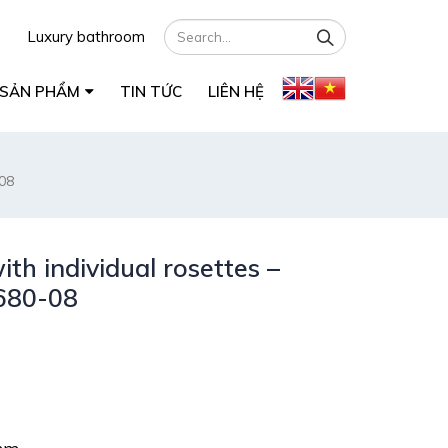
Luxury bathroom
SẢN PHẨM
TIN TỨC
LIÊN HỆ
-08
th individual rosettes –
680-08