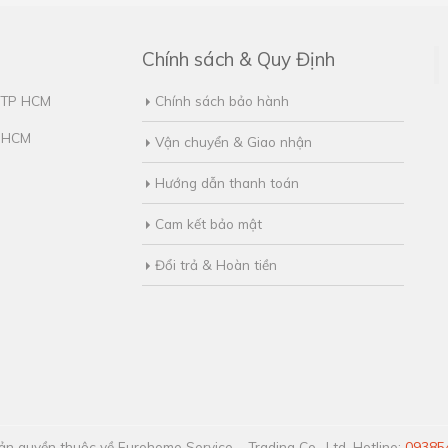
Chính sách & Quy Định
, TP HCM
Chính sách bảo hành
. HCM
Vận chuyển & Giao nhận
Hướng dẫn thanh toán
Cam kết bảo mật
Đổi trả & Hoàn tiền
n quyền thuộc về Eurohome Service – Trading Co., Ltd. Hotline:
09385