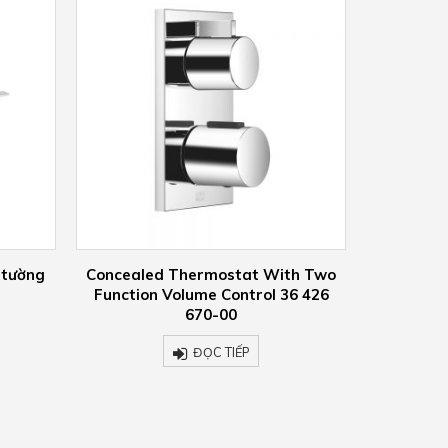
ith Two
Rain shower with wall fixing –
Conceal
36 426
polished chrome 28 649 970-00
Functio
ĐỌC TIẾP