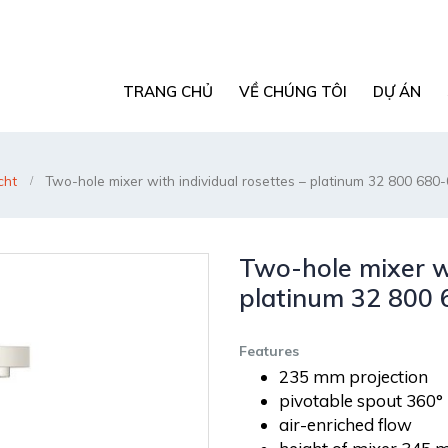
TRANG CHỦ
VỀ CHÚNG TÔI
DỰ ÁN
cht
Two-hole mixer with individual rosettes – platinum 32 800 680
Two-hole mixer wi
platinum 32 800 
Features
235 mm projection
pivotable spout 360°
air-enriched flow