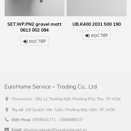
WP.PN2 gravel matt
UB.K400 2031 500 190
SET.WP.
0613 002 084
06
ĐỌC TIẾP
ĐỌC TIẾP
EuroHome Service – Trading Co., Ltd
Showroom : 281 Lý Thường Kiệt, Phường Phú Thọ, TP HCM
Trụ sở:
2/9 Quách Văn Tuấn, Phường Bảy Hiền, TP. HCM
Điện thoại:
0938541771 - 0908888137
Email:
phuong.nguyen@eurohome.net.vn