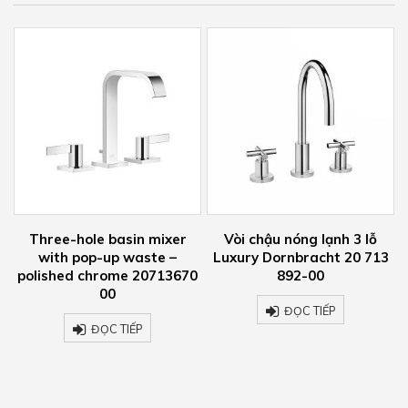
Vòi chậu nóng lạnh 3 lỗ
Vòi chậu nóng lạnh 2 lỗ gắn
Luxury Dornbracht 20 713
tường Luxury Dornbracht
0
892-00
ĐỌC TIẾP
ĐỌC TIẾP