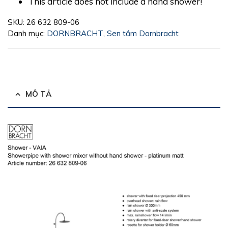
This article does not include a hand shower!
SKU:
26 632 809-06
Danh mục:
DORNBRACHT
,
Sen tắm Dornbracht
MÔ TẢ