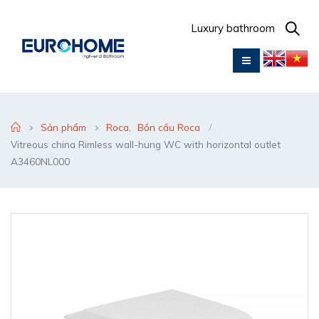
Luxury bathroom
Sản phẩm
Roca
,
Bồn cầu Roca
Vitreous china Rimless wall-hung WC with horizontal outlet
A3460NL000