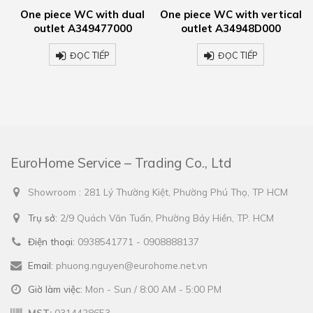
One piece WC with dual
One piece WC with vertical
Vi
outlet A349477000
outlet A34948D000
cou
ĐỌC TIẾP
ĐỌC TIẾP
EuroHome Service – Trading Co., Ltd
Showroom : 281 Lý Thường Kiệt, Phường Phú Thọ, TP HCM
Trụ sở:
2/9 Quách Văn Tuấn, Phường Bảy Hiền, TP. HCM
Điện thoại:
0938541771 - 0908888137
Email:
phuong.nguyen@eurohome.net.vn
Giờ làm việc:
Mon - Sun / 8:00 AM - 5:00 PM
MST:
0314428653