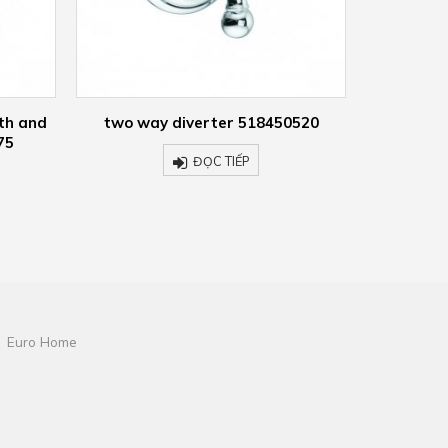
0520
KLUDI AMBA singlelever basin mixer
KLUDI A
532960575
m
ĐỌC TIẾP
Euro Home