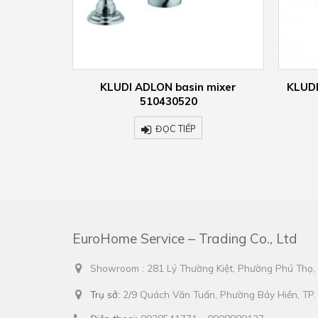
 mixer
KLUDI ADLON bath filler 5140705
KLUDI
s
ĐỌC TIẾP
EuroHome Service – Trading Co., Ltd
Showroom : 281 Lý Thường Kiệt, Phường Phú Thọ
Trụ sở:
2/9 Quách Văn Tuấn, Phường Bảy Hiền, TP