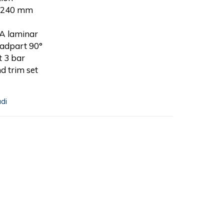
t 240 mm
A laminar
eadpart 90°
t 3 bar
nd trim set
udi