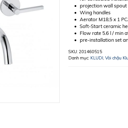
projection wall spou
Wing handles
Aerator M18,5 x 1 PC
Soft-Start ceramic h
Flow rate 5.6 l / min a
pre-installation set a
SKU:
201460515
Danh mục:
KLUDI
,
Vòi chậu Kl