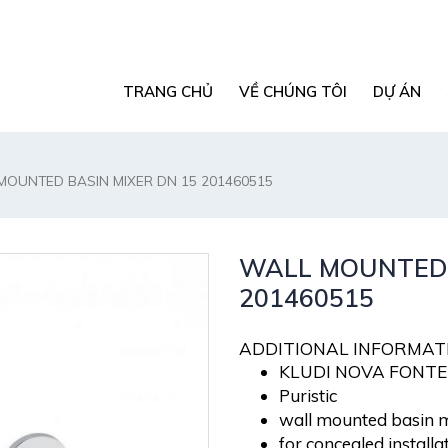
TRANG CHỦ
VỀ CHÚNG TÔI
DỰ ÁN
MOUNTED BASIN MIXER DN 15 201460515
WALL MOUNTED 
201460515
ADDITIONAL INFORMAT
KLUDI NOVA FONTE
Puristic
wall mounted basin 
for concealed installa