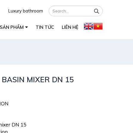
Luxury bathroom
SẢN PHẨM
TIN TỨC
LIÊN HỆ
BASIN MIXER DN 15
ION
mixer DN 15
tion