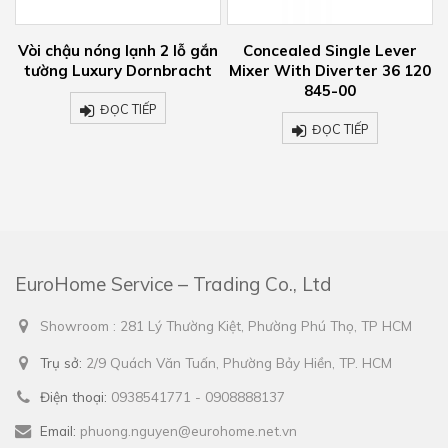
óng lạnh 2 lỗ gắn
Concealed Single Lever
Vòi bồn tắ
xury Dornbracht
Mixer With Diverter 36 120
Luxury Dornb
845-00
819
ĐỌC TIẾP
ĐỌC TIẾP
ĐỌ
EuroHome Service – Trading Co., Ltd
Showroom : 281 Lý Thường Kiệt, Phường Phú Thọ, TP HCM
Trụ sở:
2/9 Quách Văn Tuấn, Phường Bảy Hiền, TP. HCM
Điện thoại:
0938541771 - 0908888137
Email:
phuong.nguyen@eurohome.net.vn