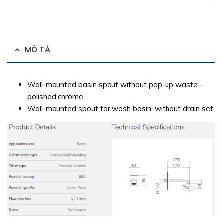
MÔ TẢ
Wall-mounted basin spout without pop-up waste –
polished chrome
Wall-mounted spout for wash basin, without drain set