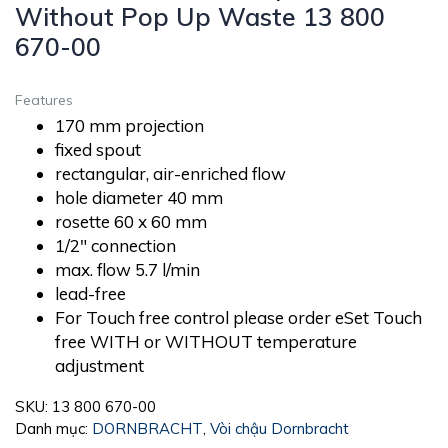
Without Pop Up Waste 13 800
670-00
Features
170 mm projection
fixed spout
rectangular, air-enriched flow
hole diameter 40 mm
rosette 60 x 60 mm
1/2″ connection
max. flow 5.7 l/min
lead-free
For Touch free control please order eSet Touch
free WITH or WITHOUT temperature
adjustment
SKU:
13 800 670-00
Danh mục:
DORNBRACHT
,
Vòi chậu Dornbracht