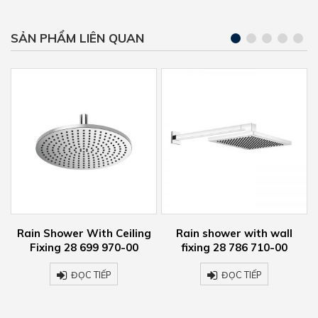
SẢN PHẨM LIÊN QUAN
 Shower With Ceiling
Rain shower with wall
Rain s
xing 28 699 970-00
fixing 28 786 710-00
fixing – 
7
ĐỌC TIẾP
ĐỌC TIẾP