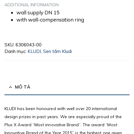
ADDITIONAL INFORMATION
wall supply DN 15
with wall-compensation ring
SKU:
6306043-00
Danh mục:
KLUDI
,
Sen tắm Kludi
MÔ TẢ
KLUDI has been honoured with well over 20 international
design prizes in past years. We are especially proud of the
Plus X Award “Most innovative Brand”. The award “Most
Innovative Brand of the Year 2015” is the highest one given