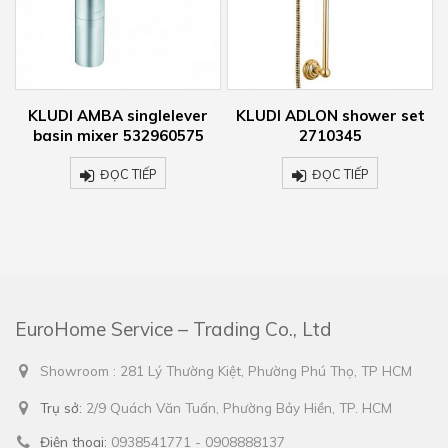
glelever
KLUDI ADLON shower set
KLUDI ADLON conc
32960575
2710345
thermostatic mi
517204520
ẾP
ĐỌC TIẾP
ĐỌC TIẾP
EuroHome Service – Trading Co., Ltd
Showroom : 281 Lý Thường Kiệt, Phường Phú Thọ, TP HCM
Trụ sở:
2/9 Quách Văn Tuấn, Phường Bảy Hiền, TP. HCM
Điện thoại:
0938541771 - 0908888137