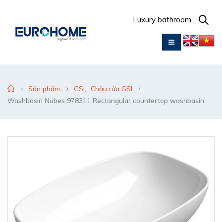
Luxury bathroom
Sản phẩm
GSI
,
Chậu rửa GSI
Washbasin Nubes 978311 Rectangular countertop washbasin