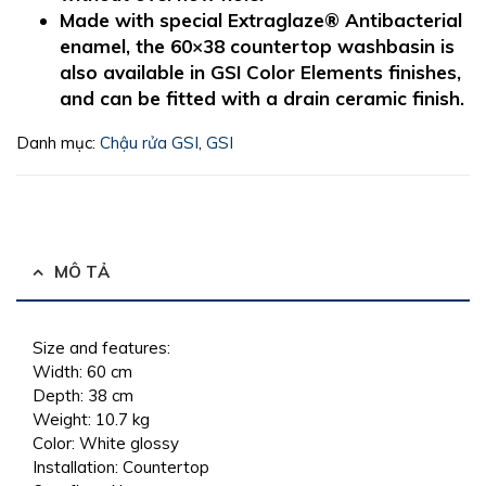
Made with special Extraglaze® Antibacterial
enamel, the 60×38 countertop washbasin is
also available in GSI Color Elements finishes,
and can be fitted with a drain ceramic finish.
Danh mục:
Chậu rửa GSI
,
GSI
MÔ TẢ
Size and features:
Width:
60 cm
Depth:
38 cm
Weight:
10.7 kg
Color:
White glossy
Installation:
Countertop