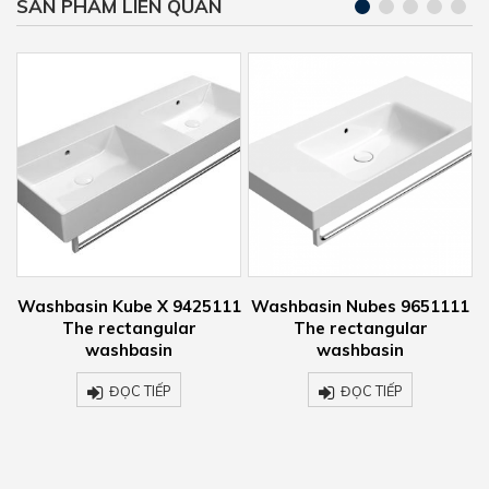
SẢN PHẨM LIÊN QUAN
X 9425111
Washbasin Nubes 9651111
Washbasin Nubes 9
gular
The rectangular
Rectangular wash
in
washbasin
ĐỌC TIẾP
ẾP
ĐỌC TIẾP