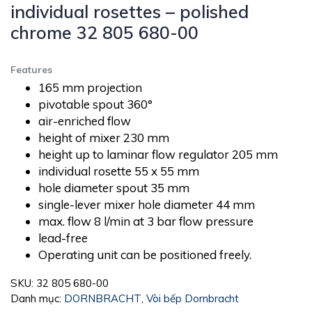
individual rosettes – polished
chrome 32 805 680-00
Features
165 mm projection
pivotable spout 360°
air-enriched flow
height of mixer 230 mm
height up to laminar flow regulator 205 mm
individual rosette 55 x 55 mm
hole diameter spout 35 mm
single-lever mixer hole diameter 44 mm
max. flow 8 l/min at 3 bar flow pressure
lead-free
Operating unit can be positioned freely.
SKU:
32 805 680-00
Danh mục:
DORNBRACHT
,
Vòi bếp Dornbracht