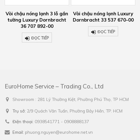
n
Vòi chậu nóng lạnh 3 lỗ gắn
Vòi chậu nóng lạnh Luxury
tường Luxury Dornbracht
Dornbracht 33 537 670-00
36 707 892-00
ĐỌC TIẾP
ĐỌC TIẾP
EuroHome Service – Trading Co., Ltd
Showroom : 281 Lý Thường Kiệt, Phường Phú Thọ, TP HCM
Trụ sở:
2/9 Quách Văn Tuấn, Phường Bảy Hiền, TP. HCM
Điện thoại:
0938541771 - 0908888137
Email:
phuong.nguyen@eurohome.net.vn