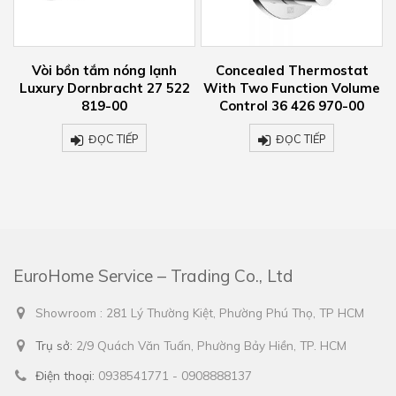
Vòi bồn tắm nóng lạnh
Concealed Thermostat
Vòi
uxury Dornbracht 27 522
With Two Function Volume
Luxu
819-00
Control 36 426 970-00
ĐỌC TIẾP
ĐỌC TIẾP
EuroHome Service – Trading Co., Ltd
Showroom : 281 Lý Thường Kiệt, Phường Phú Thọ, TP HCM
Trụ sở:
2/9 Quách Văn Tuấn, Phường Bảy Hiền, TP. HCM
Điện thoại:
0938541771 - 0908888137