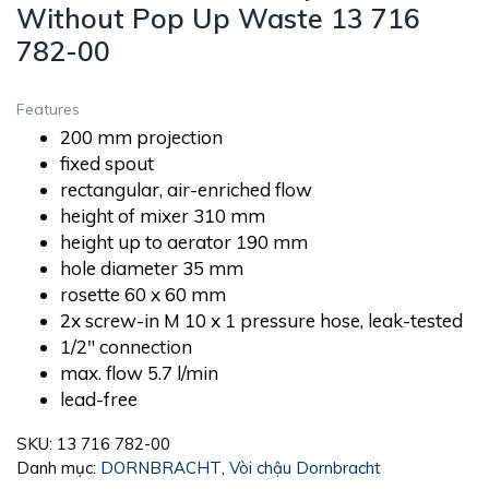
Without Pop Up Waste 13 716
782-00
Features
200 mm projection
fixed spout
rectangular, air-enriched flow
height of mixer 310 mm
height up to aerator 190 mm
hole diameter 35 mm
rosette 60 x 60 mm
2x screw-in M 10 x 1 pressure hose, leak-tested
1/2″ connection
max. flow 5.7 l/min
lead-free
SKU:
13 716 782-00
Danh mục:
DORNBRACHT
,
Vòi chậu Dornbracht