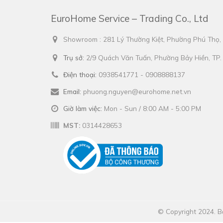
EuroHome Service – Trading Co., Ltd
Showroom : 281 Lý Thường Kiệt, Phường Phú Thọ
Trụ sở:
2/9 Quách Văn Tuấn, Phường Bảy Hiền, TP
Điện thoại:
0938541771 - 0908888137
Email:
phuong.nguyen@eurohome.net.vn
Giờ làm việc:
Mon - Sun / 8:00 AM - 5:00 PM
MST:
0314428653
© Copyright 2024. Bả