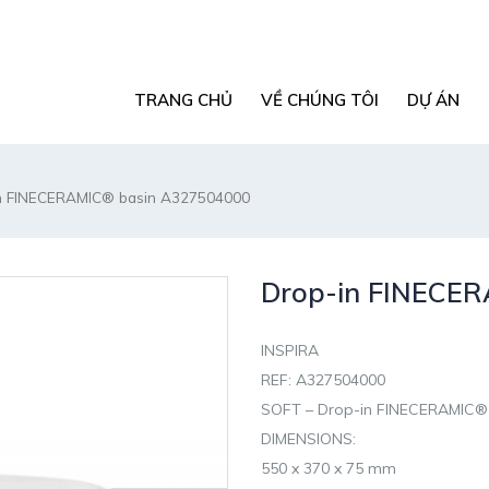
TRANG CHỦ
VỀ CHÚNG TÔI
DỰ ÁN
n FINECERAMIC® basin A327504000
Drop-in FINECE
INSPIRA
REF: A327504000
SOFT – Drop-in FINECERAMIC®
DIMENSIONS:
550 x 370 x 75 mm