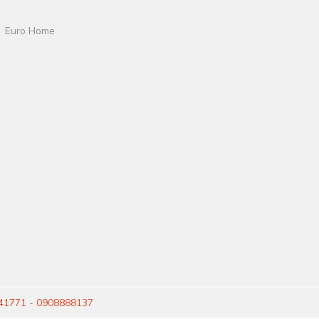
Euro Home
41771
-
0908888137