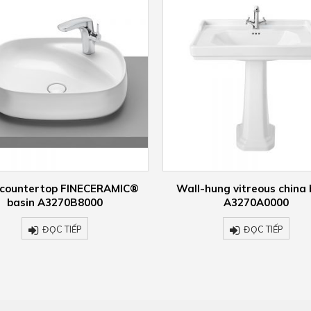
-hung vitreous china basin
Wall-hung vitreous china 
A3270A0000
A327242000
ĐỌC TIẾP
ĐỌC TIẾP