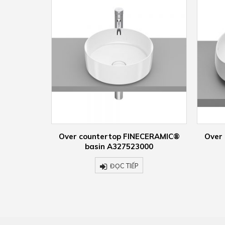
CERAMIC®
Over countertop FINECERAMIC®
Wall
00
basin A3270B8000
ĐỌC TIẾP