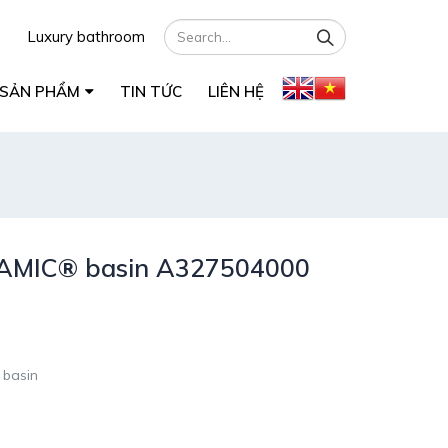
Luxury bathroom
SẢN PHẨM
TIN TỨC
LIÊN HỆ
RAMIC® basin A327504000
 basin