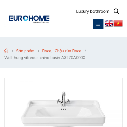
Luxury bathroom
Sản phẩm
Roca
,
Chậu rửa Roca
Wall-hung vitreous china basin A3270A0000