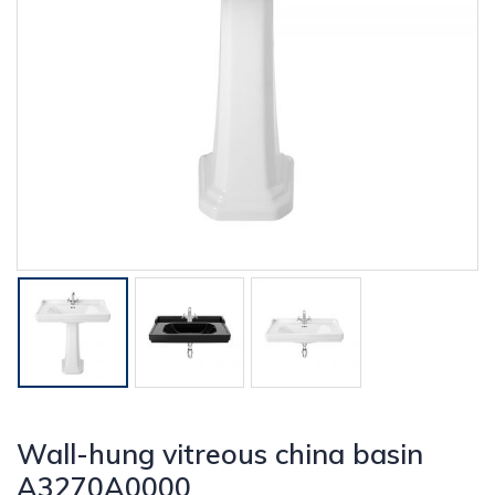
Wall-hung vitreous china basin
A3270A0000