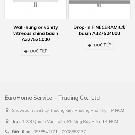
ll-hung or vanity
Drop-in FINECERAMIC®
Comp
treous china basin
basin A327504000
vitre
A32752C000
A
ĐỌC TIẾP
ĐỌC TIẾP
EuroHome Service – Trading Co., Ltd
Showroom : 281 Lý Thường Kiệt, Phường Phú Thọ, TP HCM
Trụ sở:
2/9 Quách Văn Tuấn, Phường Bảy Hiền, TP. HCM
Điện thoại:
0938541771 - 0908888137