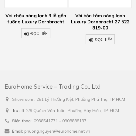
-
Vòi chậu nóng lạnh 3 lỗ gắn
Vòi bồn tắm nóng lạnh
tường Luxury Dornbracht
Luxury Dornbracht 27 522
819-00
ĐỌC TIẾP
ĐỌC TIẾP
EuroHome Service – Trading Co., Ltd
Showroom : 281 Lý Thường Kiệt, Phường Phú Thọ, TP HCM
Trụ sở:
2/9 Quách Văn Tuấn, Phường Bảy Hiền, TP. HCM
Điện thoại:
0938541771 - 0908888137
Email:
phuong.nguyen@eurohome.net.vn