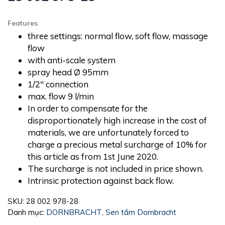
Features
three settings: normal flow, soft flow, massage
flow
with anti-scale system
spray head Ø 95mm
1/2″ connection
max. flow 9 l/min
In order to compensate for the
disproportionately high increase in the cost of
materials, we are unfortunately forced to
charge a precious metal surcharge of 10% for
this article as from 1st June 2020.
The surcharge is not included in price shown.
Intrinsic protection against back flow.
SKU:
28 002 978-28
Danh mục:
DORNBRACHT
,
Sen tắm Dornbracht