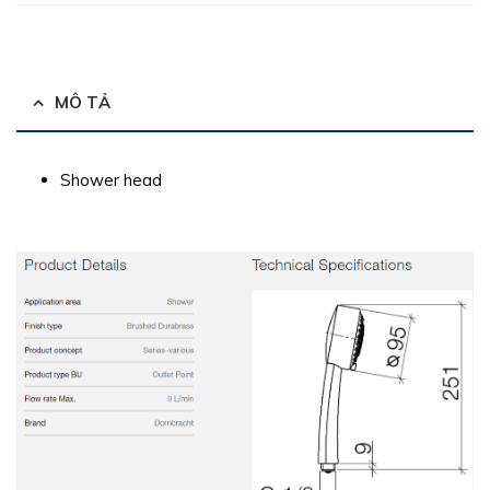
MÔ TẢ
Shower head