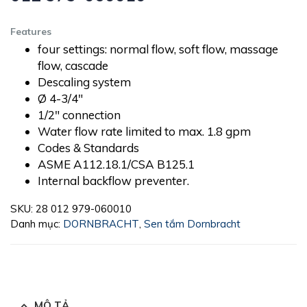
Features
four settings: normal flow, soft flow, massage
flow, cascade
Descaling system
Ø 4-3/4″
1/2″ connection
Water flow rate limited to max. 1.8 gpm
Codes & Standards
ASME A112.18.1/CSA B125.1
Internal backflow preventer.
SKU:
28 012 979-060010
Danh mục:
DORNBRACHT
,
Sen tắm Dornbracht
MÔ TẢ