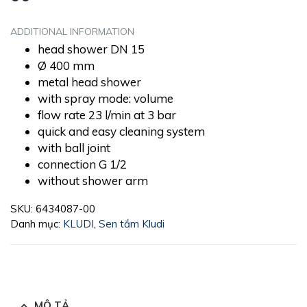
ADDITIONAL INFORMATION
head shower DN 15
Ø 400 mm
metal head shower
with spray mode: volume
flow rate 23 l/min at 3 bar
quick and easy cleaning system
with ball joint
connection G 1/2
without shower arm
SKU:
6434087-00
Danh mục:
KLUDI
,
Sen tắm Kludi
MÔ TẢ