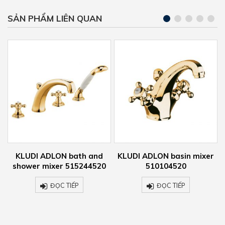
SẢN PHẨM LIÊN QUAN
KLUDI ADLON basin mixer
KLUDI ADLON basin mixer
510104520
510460520
ĐỌC TIẾP
ĐỌC TIẾP