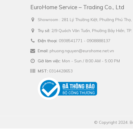
EuroHome Service – Trading Co., Ltd
Showroom : 281 Lý Thường Kiệt, Phường Phú Thọ
Trụ sở:
2/9 Quách Văn Tuấn, Phường Bảy Hiền, TP
Điện thoại:
0938541771 - 0908888137
Email:
phuong.nguyen@eurohome.net.vn
Giờ làm việc:
Mon - Sun / 8:00 AM - 5:00 PM
MST:
0314428653
© Copyright 2024. Bả