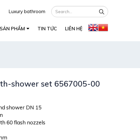
Luxury bathroom
SẢN PHẨM
TIN TỨC
LIÊN HỆ
th-shower set 6567005-00
nd shower DN 15
on
th 60 flash nozzels
 mm