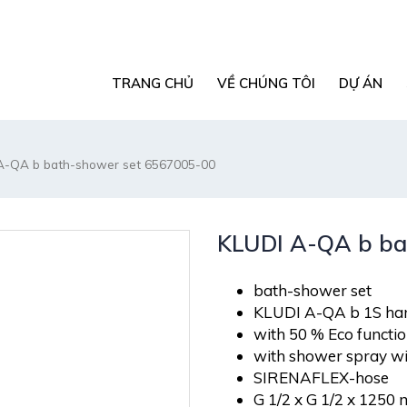
TRANG CHỦ
VỀ CHÚNG TÔI
DỰ ÁN
A-QA b bath-shower set 6567005-00
KLUDI A-QA b ba
bath-shower set
KLUDI A-QA b 1S ha
with 50 % Eco functi
with shower spray wi
SIRENAFLEX-hose
G 1/2 x G 1/2 x 1250