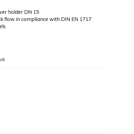
wer holder DN 15
ck flow in compliance with DIN EN 1717
els
udi