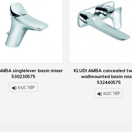
I AMBA concealed twohole
KLUDI ADLON shower set 2
allmounted basin mixer
ĐỌC TIẾP
532440575
ĐỌC TIẾP