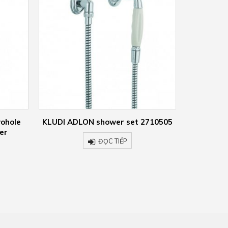
710505
KLUDI ADLON head shower gold
KLUDI AD
plated 23 carat 2751045
ĐỌC TIẾP