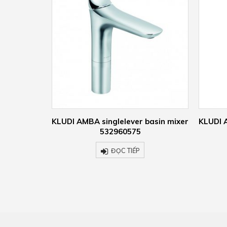
basin mixer
KLUDI AMBA singlelever basin mixer
KLUD
530230575
w
ĐỌC TIẾP