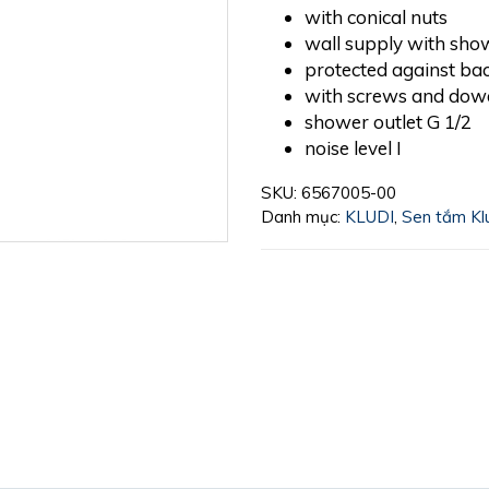
with conical nuts
wall supply with sho
protected against ba
with screws and dow
shower outlet G 1/2
noise level I
SKU:
6567005-00
Danh mục:
KLUDI
,
Sen tắm Kl