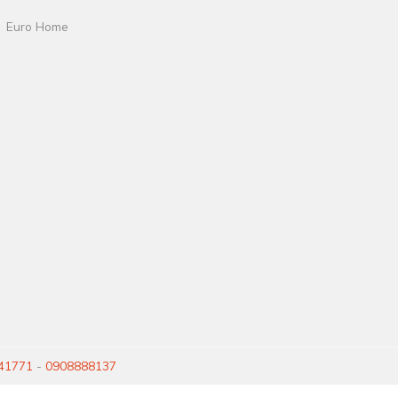
Euro Home
41771
-
0908888137