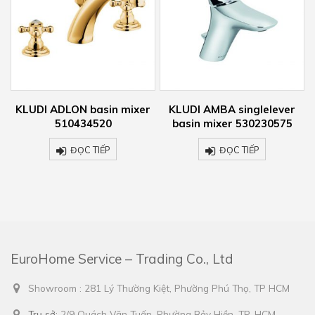
KLUDI ADLON basin mixer
KLUDI AMBA singlelever
510434520
basin mixer 530230575
ĐỌC TIẾP
ĐỌC TIẾP
EuroHome Service – Trading Co., Ltd
Showroom : 281 Lý Thường Kiệt, Phường Phú Thọ, TP HCM
Trụ sở:
2/9 Quách Văn Tuấn, Phường Bảy Hiền, TP. HCM