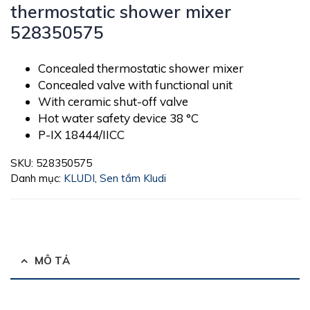
thermostatic shower mixer
528350575
Concealed thermostatic shower mixer
Concealed valve with functional unit
With ceramic shut-off valve
Hot water safety device 38 °C
P-IX 18444/IICC
SKU:
528350575
Danh mục:
KLUDI
,
Sen tắm Kludi
MÔ TẢ